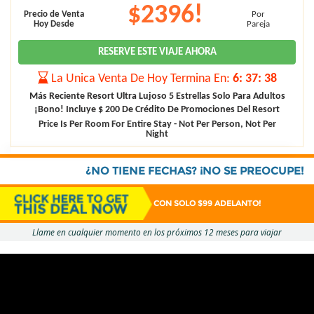
$2396!
Precio de Venta
Por
Hoy Desde
Pareja
RESERVE ESTE VIAJE AHORA
La Unica Venta De Hoy Termina En:
6
:
37
:
37
Más Reciente Resort Ultra Lujoso 5 Estrellas Solo Para Adultos
¡Bono! Incluye $ 200 De Crédito De Promociones Del Resort
Price Is Per Room For Entire Stay - Not Per Person, Not Per
Night
¿NO TIENE FECHAS? ¡NO SE PREOCUPE!
CON SOLO $99 ADELANTO!
Llame en cualquier momento en los próximos 12 meses para viajar