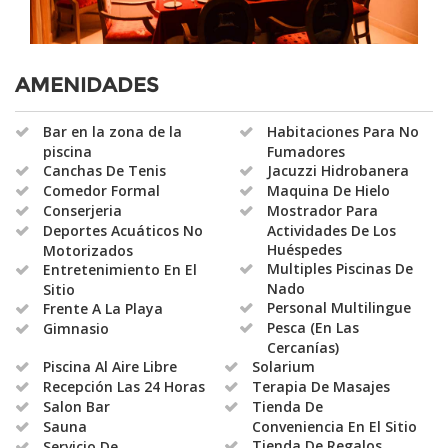
AMENIDADES
Bar en la zona de la
Habitaciones Para No
piscina
Fumadores
Canchas De Tenis
Jacuzzi Hidrobanera
Comedor Formal
Maquina De Hielo
Conserjeria
Mostrador Para
Deportes Acuáticos No
Actividades De Los
Huéspedes
Motorizados
Multiples Piscinas De
Entretenimiento En El
Nado
Sitio
Personal Multilingue
Frente A La Playa
Pesca (En Las
Gimnasio
Cercanías)
Piscina Al Aire Libre
Solarium
Recepción Las 24 Horas
Terapia De Masajes
Salon Bar
Tienda De
Sauna
Conveniencia En El Sitio
Tienda De Regalos
Servicio De