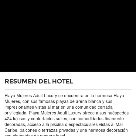
RESUMEN DEL HOTEL
Playa Mujeres Adult Luxury se encuentra en la hermosa Playa
Mujeres, con sus famosas playas de arena blanca y sus
impresionantes vistas al mar en una comunidad cerrada
privilegiada. Playa Mujeres Adult Luxury ofrece a sus huéspedes
424 lujosas y confortables suites, con comodidades finamente
decoradas, acceso a la piscina o espectaculares vistas al Mar
Caribe, balcones o terrazas privadas y una hermosa decoración
con elementos de madera local.