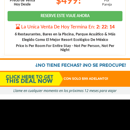
$499!
Precio de Venta
Por
Hoy Desde
Pareja
RESERVE ESTE VIAJE AHORA
La Unica Venta De Hoy Termina En:
2
:
22
:
13
6 Restaurantes, Bares en la Piscina, Parque Acuático & Más
Elegido Como El Mejor Resort Ecológico De México
Price Is Per Room For Entire Stay - Not Per Person, Not Per
Night
¿NO TIENE FECHAS? ¡NO SE PREOCUPE!
CON SOLO $99 ADELANTO!
Llame en cualquier momento en los próximos 12 meses para viajar