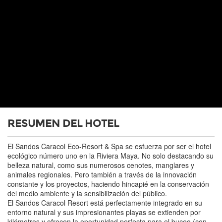
RESUMEN DEL HOTEL
El Sandos Caracol Eco-Resort & Spa se esfuerza por ser el hotel
ecológico número uno en la Riviera Maya. No solo destacando su
belleza natural, como sus numerosos cenotes, manglares y
animales regionales. Pero también a través de la innovación
constante y los proyectos, haciendo hincapié en la conservación
del medio ambiente y la sensibilización del público.
El Sandos Caracol Resort está perfectamente integrado en su
entorno natural y sus impresionantes playas se extienden por
kilómetros y ofrecen la oportunidad perfecta para el buceo (con