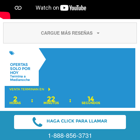
CARGUE MÁS RESEÑAS
OFERTAS
SOLO POR
HOY
Termina a
Medianoche
VENTA TERMINAN EN
2
22
13
:
:
HORAS
MINUTOS
SEGUNDOS
HAGA CLICK PARA LLAMAR
1-888-856-3731