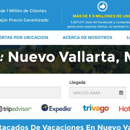
de 1 Millón de Clientes
MÁS DE 3.9 MILLONES DE LIK
ejor Precio Garantizado
3,927,517 Likes de Facebook y contando
gente ama nuestras ofertas, tú también lo 
ERTAS POR UBICACION
ACERCA DE NOSOTROS
L
Nuevo Vallarta,
Llegada
acados De Vacaciones En Nuevo Va