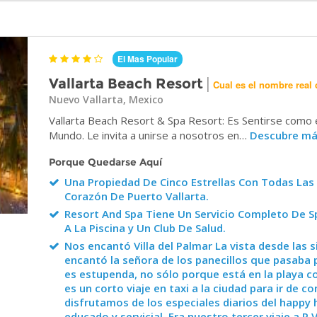
El Mas Popular
|
Vallarta Beach Resort
Cual es el nombre real 
Nuevo Vallarta, Mexico
Vallarta Beach Resort & Spa Resort: Es Sentirse como
Mundo. Le invita a unirse a nosotros en…
Descubre m
Porque Quedarse Aquí
Una Propiedad De Cinco Estrellas Con Todas Las S
Corazón De Puerto Vallarta.
Resort And Spa Tiene Un Servicio Completo De Spa
A La Piscina y Un Club De Salud.
Nos encantó Villa del Palmar La vista desde las s
encantó la señora de los panecillos que pasaba 
es estupenda, no sólo porque está en la playa c
es un corto viaje en taxi a la ciudad para ir de 
disfrutamos de los especiales diarios del happy h
educado y servicial. Era nuestro tercer viaje a 