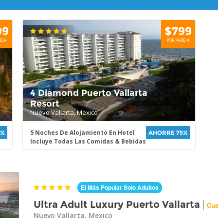
99
$799
EJA
POR PAREJA
4 Diamond Puerto Vallarta
Resort
Nuevo Vallarta, Mexico
5 Noches De Alojamiento En Hotel
3%
AHORRE 75%
Incluye Todas Las Comidas & Bebidas
El Más Popular Solo Adultos
|
Ultra Adult Luxury Puerto Vallarta
Cua
Nuevo Vallarta, Mexico