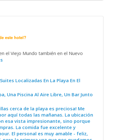
de este hotel?
 en el Viejo Mundo también en el Nuevo
ás
uites Localizadas En La Playa En El
, Una Piscina Al Aire Libre, Un Bar Junto
illas cerca de la playa es preciosa! Me
por aquí todas las mañanas. La ubicación
on esa vista impresionante, sino porque
compras. La comida fue excelente y
our. El personal es muy amable - feliz,
P.V. pero la primera vez que nos quedamos