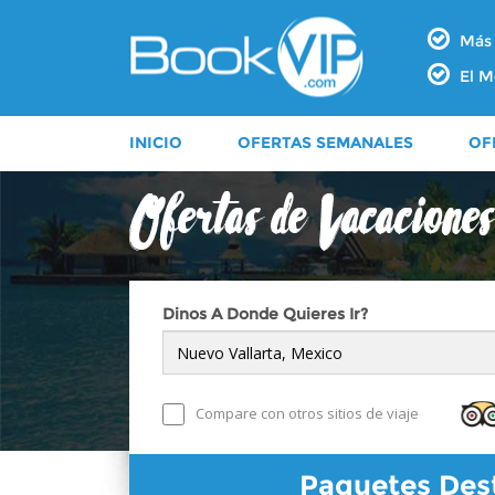
Más 
El M
INICIO
OFERTAS SEMANALES
OF
Dinos A Donde Quieres Ir?
Compare con otros sitios de viaje
Paquetes Dest