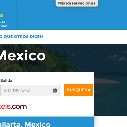
Mis Reservaciones
ES
. La
harás!
O QUE OTROS DICEN
 Mexico
Salida
BÚSQUEDA
llarta, Mexico