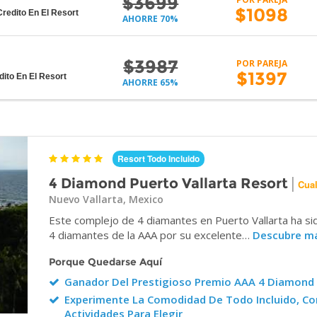
$3699
$1098
edito En El Resort
AHORRE 70%
$3987
POR PAREJA
$1397
to En El Resort
AHORRE 65%
Resort Todo Incluido
|
4 Diamond Puerto Vallarta Resort
Cual
Nuevo Vallarta, Mexico
Este complejo de 4 diamantes en Puerto Vallarta ha si
4 diamantes de la AAA por su excelente…
Descubre m
Porque Quedarse Aquí
Ganador Del Prestigioso Premio AAA 4 Diamond
Experimente La Comodidad De Todo Incluido, Con
Actividades Para Elegir