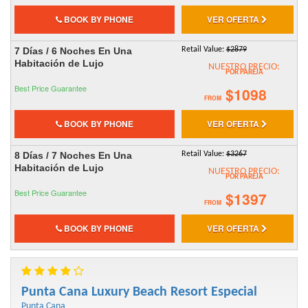
BOOK BY PHONE
VER OFERTA
7 Días / 6 Noches En Una
Retail Value:
$2879
Habitación de Lujo
NUESTRO PRECIO:
POR PAREJA
Best Price Guarantee
$1098
FROM
BOOK BY PHONE
VER OFERTA
8 Días / 7 Noches En Una
Retail Value:
$3267
Habitación de Lujo
NUESTRO PRECIO:
POR PAREJA
Best Price Guarantee
$1397
FROM
BOOK BY PHONE
VER OFERTA
Punta Cana Luxury Beach Resort Especial
Punta Cana