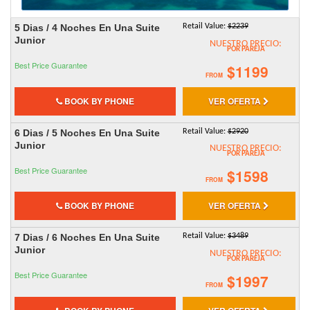
5 Dias / 4 Noches En Una Suite
Retail Value:
$2239
Junior
NUESTRO PRECIO:
POR PAREJA
Best Price Guarantee
$1199
FROM
BOOK BY PHONE
VER OFERTA
6 Dias / 5 Noches En Una Suite
Retail Value:
$2920
Junior
NUESTRO PRECIO:
POR PAREJA
Best Price Guarantee
$1598
FROM
BOOK BY PHONE
VER OFERTA
7 Dias / 6 Noches En Una Suite
Retail Value:
$3489
Junior
NUESTRO PRECIO:
POR PAREJA
Best Price Guarantee
$1997
FROM