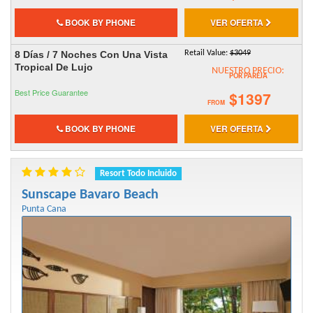
BOOK BY PHONE
VER OFERTA
8 Días / 7 Noches Con Una Vista
Retail Value:
$3049
Tropical De Lujo
NUESTRO PRECIO:
POR PAREJA
Best Price Guarantee
$1397
FROM
BOOK BY PHONE
VER OFERTA
Resort Todo Incluido
Sunscape Bavaro Beach
Punta Cana