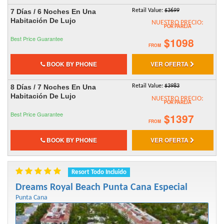
7 Días / 6 Noches En Una
Retail Value:
$3699
Habitación De Lujo
NUESTRO PRECIO:
POR PAREJA
Best Price Guarantee
$1098
FROM
BOOK BY PHONE
VER OFERTA
8 Días / 7 Noches En Una
Retail Value:
$3983
Habitación De Lujo
NUESTRO PRECIO:
POR PAREJA
Best Price Guarantee
$1397
FROM
BOOK BY PHONE
VER OFERTA
Resort Todo Incluido
Dreams Royal Beach Punta Cana Especial
Punta Cana