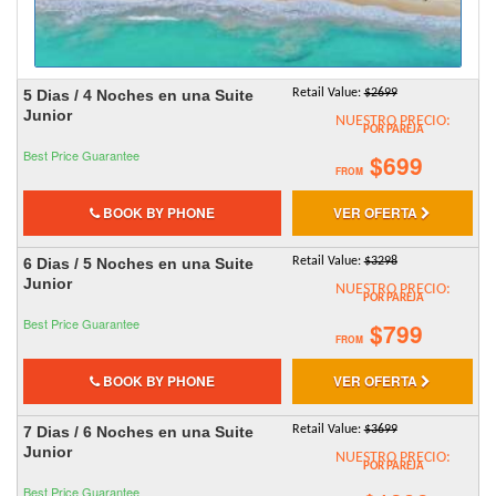
5 Dias / 4 Noches en una Suite
Retail Value:
$2699
Junior
NUESTRO PRECIO:
POR PAREJA
Best Price Guarantee
$699
FROM
BOOK BY PHONE
VER OFERTA
6 Dias / 5 Noches en una Suite
Retail Value:
$3298
Junior
NUESTRO PRECIO:
POR PAREJA
Best Price Guarantee
$799
FROM
BOOK BY PHONE
VER OFERTA
7 Dias / 6 Noches en una Suite
Retail Value:
$3699
Junior
NUESTRO PRECIO:
POR PAREJA
Best Price Guarantee