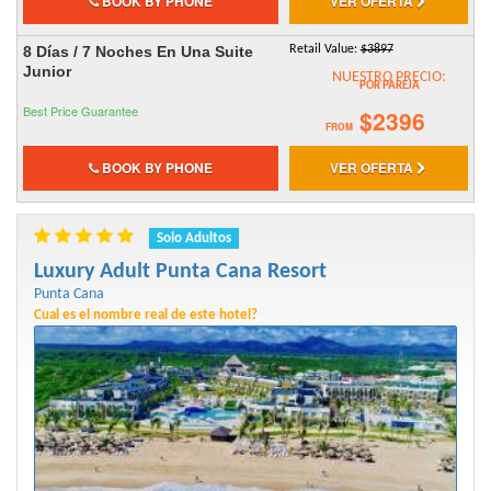
BOOK BY PHONE
VER OFERTA
8 Días / 7 Noches En Una Suite
Retail Value:
$3897
Junior
NUESTRO PRECIO:
POR PAREJA
Best Price Guarantee
$2396
FROM
BOOK BY PHONE
VER OFERTA
Solo Adultos
Luxury Adult Punta Cana Resort
Punta Cana
Cual es el nombre real de este hotel?