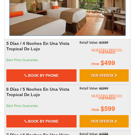
5 Días / 4 Noches En Una Vista
Retail Value:
$1939
Tropical De Lujo
NUESTRO PRECIO:
POR PAREJA
Best Price Guarantee
$499
FROM
BOOK BY PHONE
VER OFERTA
6 Días / 5 Noches En Una Vista
Retail Value:
$2293
Tropical De Lujo
NUESTRO PRECIO:
POR PAREJA
Best Price Guarantee
$599
FROM
BOOK BY PHONE
VER OFERTA
7 Días / 6 Noches En Una Vista
Retail Value:
$2586