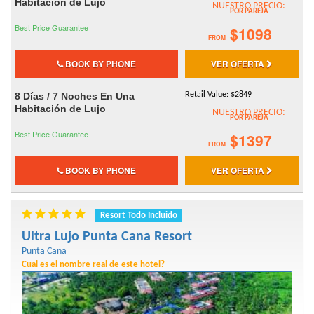
Habitación de Lujo
NUESTRO PRECIO:
POR PAREJA
Best Price Guarantee
$1098
FROM
BOOK BY PHONE
VER OFERTA
8 Días / 7 Noches En Una
Retail Value:
$2849
Habitación de Lujo
NUESTRO PRECIO:
POR PAREJA
Best Price Guarantee
$1397
FROM
BOOK BY PHONE
VER OFERTA
Resort Todo Incluido
Ultra Lujo Punta Cana Resort
Punta Cana
Cual es el nombre real de este hotel?