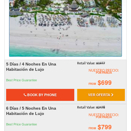
5 Días / 4 Noches En Una
Retail Value:
$1977
Habitación de Lujo
NUESTRO PRECIO:
POR PAREJA
Best Price Guarantee
$699
FROM
BOOK BY PHONE
VER OFERTA
6 Días / 5 Noches En Una
Retail Value:
$2478
Habitación de Lujo
NUESTRO PRECIO:
POR PAREJA
Best Price Guarantee
$799
FROM