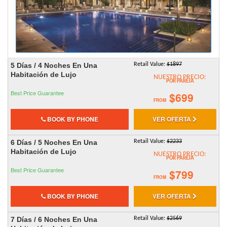
5 Días / 4 Noches En Una
Retail Value:
$1897
Habitación de Lujo
NUESTRO PRECIO:
POR PAREJA
Best Price Guarantee
$699
FROM
BOOK BY PHONE
VER OFERTA
6 Días / 5 Noches En Una
Retail Value:
$2233
Habitación de Lujo
NUESTRO PRECIO:
POR PAREJA
Best Price Guarantee
$799
FROM
BOOK BY PHONE
VER OFERTA
7 Días / 6 Noches En Una
Retail Value:
$2569