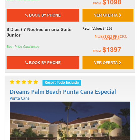
$1098
FROM
BOOK BY PHONE
VER OFERTA
8 Dias / 7 Noches en una Suite
Retail Value:
$4256
Junior
NUESTRO PRECIO:
POR PAREJA
Best Price Guarantee
$1397
FROM
BOOK BY PHONE
VER OFERTA
Resort Todo Incluido
Dreams Palm Beach Punta Cana Especial
Punta Cana