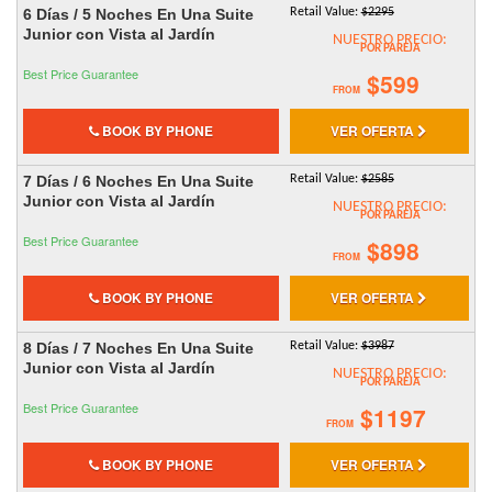
6 Días / 5 Noches En Una Suite
Retail Value:
$2295
Junior con Vista al Jardín
NUESTRO PRECIO:
POR PAREJA
Best Price Guarantee
$599
FROM
BOOK BY PHONE
VER OFERTA
7 Días / 6 Noches En Una Suite
Retail Value:
$2585
Junior con Vista al Jardín
NUESTRO PRECIO:
POR PAREJA
Best Price Guarantee
$898
FROM
BOOK BY PHONE
VER OFERTA
8 Días / 7 Noches En Una Suite
Retail Value:
$3987
Junior con Vista al Jardín
NUESTRO PRECIO:
POR PAREJA
Best Price Guarantee
$1197
FROM
BOOK BY PHONE
VER OFERTA