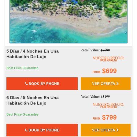
5 Días / 4 Noches En Una
Retail Value:
$2699
Habitación De Lujo
NUESTRO PRECIO:
POR PAREJA
Best Price Guarantee
$699
FROM
BOOK BY PHONE
VER OFERTA
6 Días / 5 Noches En Una
Retail Value:
$3199
Habitación De Lujo
NUESTRO PRECIO:
POR PAREJA
Best Price Guarantee
$799
FROM
BOOK BY PHONE
VER OFERTA