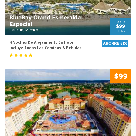
BlueBay Grand Esmeralda
SOLO
Especial
$99
Cancún, México
DOWN
4 Noches De Alojamiento En Hotel
AHORRE 81%
Incluye Todas Las Comidas & Bebidas
$99