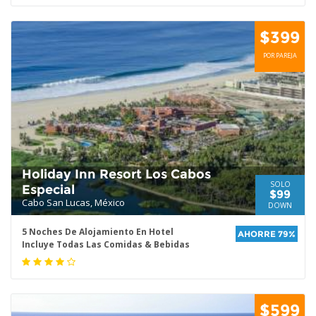
$399
POR PAREJA
Holiday Inn Resort Los Cabos
SOLO
Especial
$99
Cabo San Lucas, México
DOWN
5 Noches De Alojamiento En Hotel
AHORRE 79%
Incluye Todas Las Comidas & Bebidas
$599