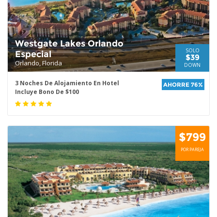
Westgate Lakes Orlando
SOLO
Especial
$39
Orlando, Florida
DOWN
3 Noches De Alojamiento En Hotel
AHORRE 76%
Incluye Bono De $100
$799
POR PAREJA