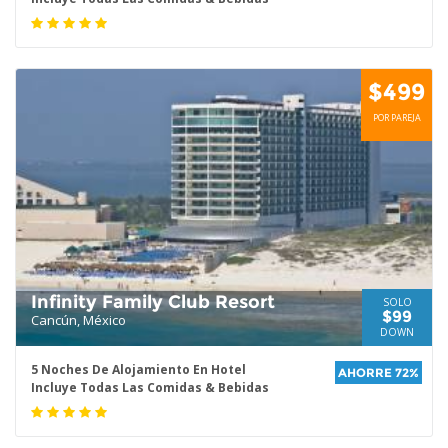
$499
POR PAREJA
Infinity Family Club Resort
SOLO
$99
Cancún, México
DOWN
5 Noches De Alojamiento En Hotel
AHORRE 72%
Incluye Todas Las Comidas & Bebidas