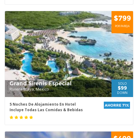
$799
POR PAREJA
Grand Sirenis Especial
SOLO
$99
Riviera Maya, Mexico
DOWN
5 Noches De Alojamiento En Hotel
AHORRE 71%
Incluye Todas Las Comidas & Bebidas