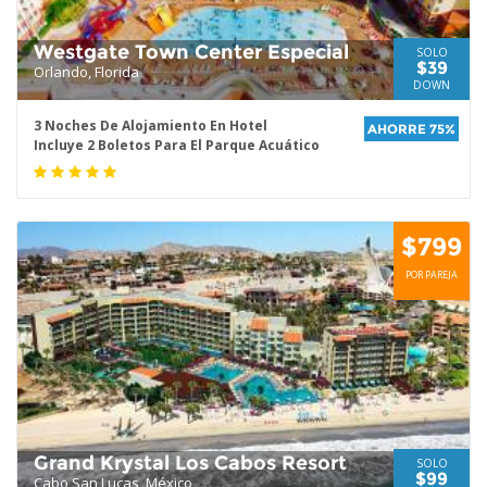
Westgate Town Center Especial
SOLO
$39
Orlando, Florida
DOWN
3 Noches De Alojamiento En Hotel
AHORRE 75%
Incluye 2 Boletos Para El Parque Acuático
$799
POR PAREJA
Grand Krystal Los Cabos Resort
SOLO
$99
Cabo San Lucas, México