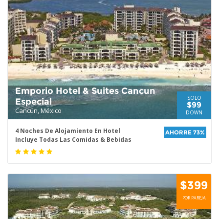
Emporio Hotel & Suites Cancun
SOLO
Especial
$99
Cancún, México
DOWN
4 Noches De Alojamiento En Hotel
AHORRE 73%
Incluye Todas Las Comidas & Bebidas
$399
POR PAREJA