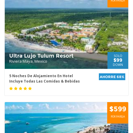
POR PAREJA
Ultra Lujo Tulum Resort
SOLO
$99
Riviera Maya, Mexico
DOWN
5 Noches De Alojamiento En Hotel
AHORRE 68%
Incluye Todas Las Comidas & Bebidas
$599
POR PAREJA