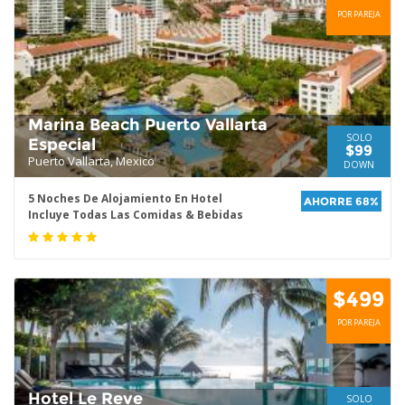
POR PAREJA
Marina Beach Puerto Vallarta
SOLO
Especial
$99
Puerto Vallarta, Mexico
DOWN
5 Noches De Alojamiento En Hotel
AHORRE 68%
Incluye Todas Las Comidas & Bebidas
$499
POR PAREJA
Hotel Le Reve
SOLO