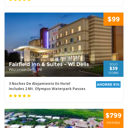
$99
Fairfield Inn & Suites - WI Dells
SOLO
$39
Wisconsin Dells, WI
DOWN
3 Noches De Alojamiento En Hotel
AHORRE 91%
Includes 2 Mt. Olympus Waterpark Passes
$799
POR PAREJA