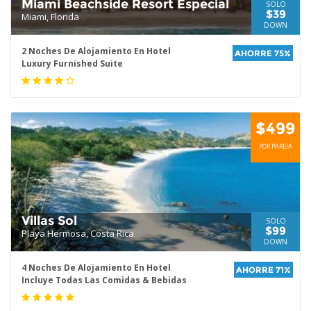
Miami Beachside Resort Especial
SOLO
$39
Miami, Florida
DOWN
2 Noches De Alojamiento En Hotel
AHORRE 75%
Luxury Furnished Suite
$499
POR PAREJA
Villas Sol
SOLO
$99
Playa Hermosa, Costa Rica
DOWN
4 Noches De Alojamiento En Hotel
AHORRE 71%
Incluye Todas Las Comidas & Bebidas