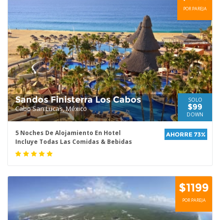
POR PAREJA
Sandos Finisterra Los Cabos
SOLO
$99
Cabo San Lucas, México
DOWN
5 Noches De Alojamiento En Hotel
AHORRE 73%
Incluye Todas Las Comidas & Bebidas
$1199
POR PAREJA