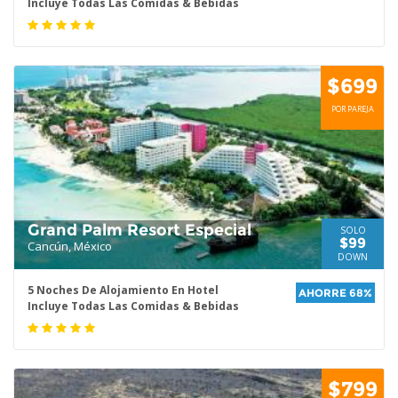
Incluye Todas Las Comidas & Bebidas
$699
POR PAREJA
Grand Palm Resort Especial
SOLO
$99
Cancún, México
DOWN
5 Noches De Alojamiento En Hotel
AHORRE 68%
Incluye Todas Las Comidas & Bebidas
$799