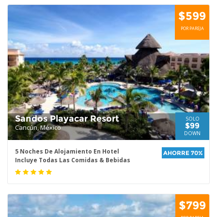
$599
POR PAREJA
Sandos Playacar Resort
SOLO
$99
Cancún, México
DOWN
5 Noches De Alojamiento En Hotel
AHORRE 70%
Incluye Todas Las Comidas & Bebidas
$799