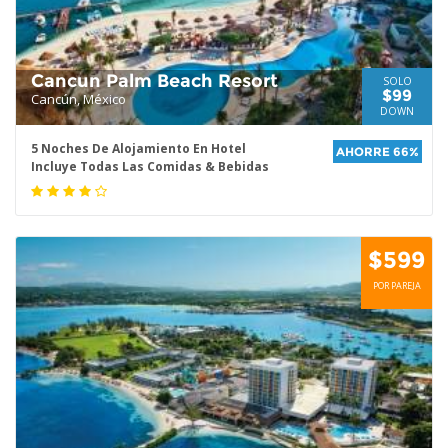
Cancun Palm Beach Resort
SOLO
$99
Cancún, México
DOWN
5 Noches De Alojamiento En Hotel
AHORRE 66%
Incluye Todas Las Comidas & Bebidas
$599
POR PAREJA