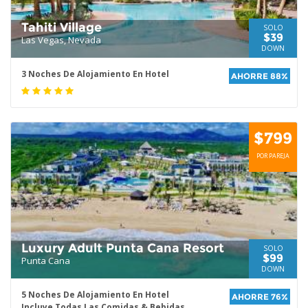
Tahiti Village
SOLO
$39
Las Vegas, Nevada
DOWN
3 Noches De Alojamiento En Hotel
AHORRE 88%
$799
POR PAREJA
Luxury Adult Punta Cana Resort
SOLO
$99
Punta Cana
DOWN
5 Noches De Alojamiento En Hotel
AHORRE 76%
Incluye Todas Las Comidas & Bebidas