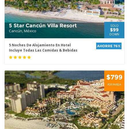
5 Star Cancún Villa Resort
SOLO
$99
Cancún, México
DOWN
5 Noches De Alojamiento En Hotel
AHORRE 76%
Incluye Todas Las Comidas & Bebidas
$799
POR PAREJA