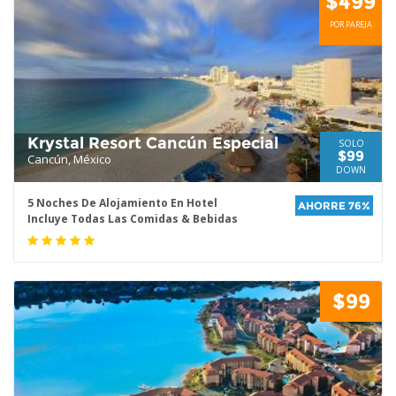
$499
POR PAREJA
Krystal Resort Cancún Especial
SOLO
$99
Cancún, México
DOWN
5 Noches De Alojamiento En Hotel
AHORRE 76%
Incluye Todas Las Comidas & Bebidas
$99