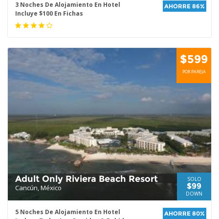
3 Noches De Alojamiento En Hotel
AHORRE 86%
Incluye $100 En Fichas
$599
POR PAREJA
Adult Only Riviera Beach Resort
SOLO
$99
Cancún, México
DOWN
5 Noches De Alojamiento En Hotel
AHORRE 80%