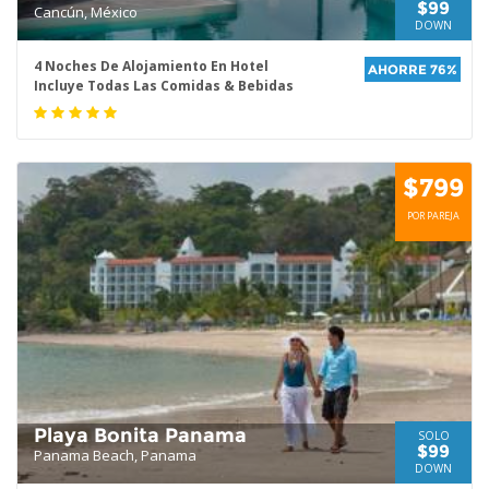
$99
Cancún, México
DOWN
4 Noches De Alojamiento En Hotel
AHORRE 76%
Incluye Todas Las Comidas & Bebidas
$799
POR PAREJA
Playa Bonita Panama
SOLO
$99
Panama Beach, Panama
DOWN