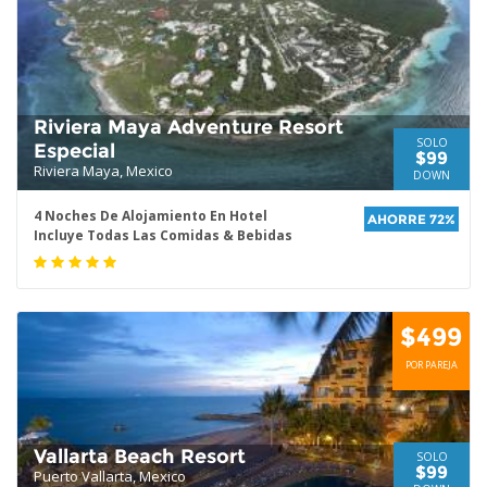
Riviera Maya Adventure Resort
SOLO
Especial
$99
Riviera Maya, Mexico
DOWN
4 Noches De Alojamiento En Hotel
AHORRE 72%
Incluye Todas Las Comidas & Bebidas
$499
POR PAREJA
Vallarta Beach Resort
SOLO
$99
Puerto Vallarta, Mexico