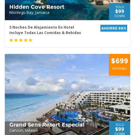
Hidden Cove Resort
SOLO
$99
Montego Bay, Jamaica
DOWN
5 Noches De Alojamiento En Hotel
AHORRE 68%
Incluye Todas Las Comidas & Bebidas
$699
POR PAREJA
Grand Sens Resort Especial
SOLO
$99
Cancún, México
DOWN