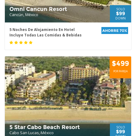
Omni Cancun Resort
SOLO
$99
Cancún, México
DOWN
5 Noches De Alojamiento En Hotel
AHORRE 70%
Incluye Todas Las Comidas & Bebidas
$499
POR PAREJA
5 Star Cabo Beach Resort
SOLO
$99
Cabo San Lucas, México